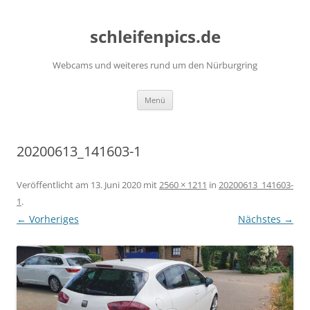
Zum
Inhalt
schleifenpics.de
springen
Webcams und weiteres rund um den Nürburgring
Menü
20200613_141603-1
Veröffentlicht am
13. Juni 2020
mit
2560 × 1211
in
20200613_141603-
1
.
← Vorheriges
Nächstes →